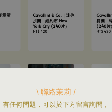
| 印章清
Cavallini & Co.｜迷你
Cavall
拼圖－紐約市 New
拼圖－蝴蝶 
York City (240片）
(240片
Regular
NT$ 420
Regular
NT$ 420
price
price
\ 聯絡茉莉 /
有任何問題，可以於下方留言詢問，