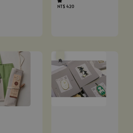
書
Regular
NT$ 420
price
售完