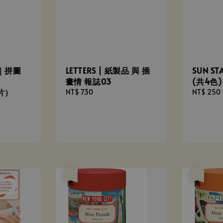
o.｜拼圖
LETTERS | 紙製品 與 插
SUN S
畫情 報誌03
(共4色)
0片）
Regular
NT$ 730
Regular
NT$ 250
price
price
售完
售完