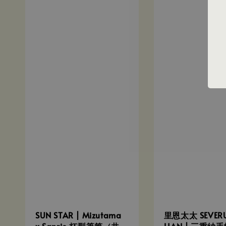
SUN STAR | Mizutama
里恩太太 SEVER