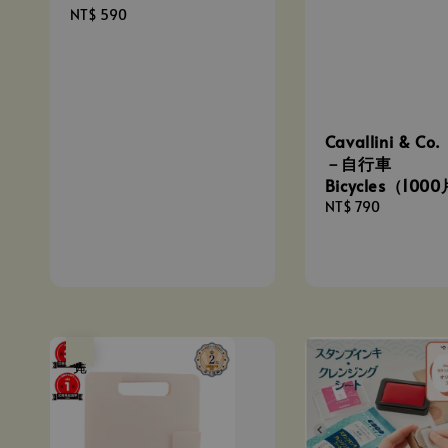
Regular
NT$ 590
price
Cavallini & C
－自行車
Bicycles（100
Regular
NT$ 790
price
售完