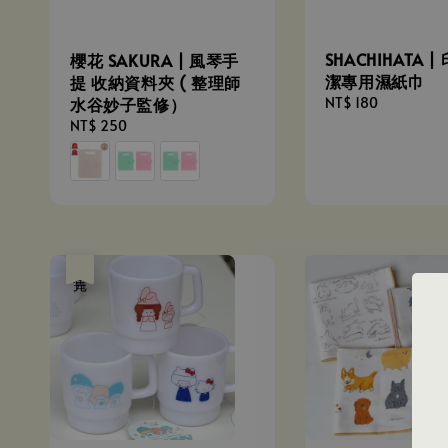
SHACHIHATA 
櫻花 SAKURA | 風琴手
潔專用濕紙巾
提 收納資料夾 ( 整理師
Regular
NT$ 180
水谷妙子監修）
price
Regular
NT$ 250
price
售完