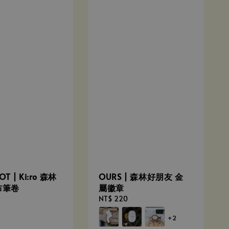
OT | Ki:ro 森林
OURS | 森林好朋友 金
布筆卷
屬徽章
Regular
NT$ 220
price
+2