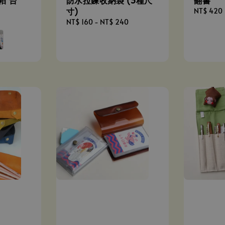
手帕 台
防水拉鍊收納袋 (3種尺
翻書
寸)
Regular
NT$ 420
price
Regular
NT$ 160
-
NT$ 240
price