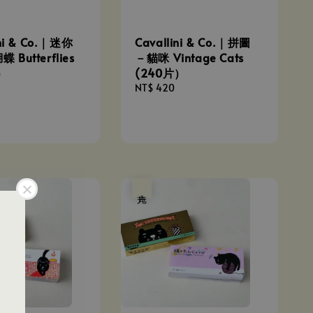
ini & Co.｜迷你
Cavallini & Co.｜拼圖
Butterflies
－貓咪 Vintage Cats
）
(240片）
Regular
NT$ 420
price
售完