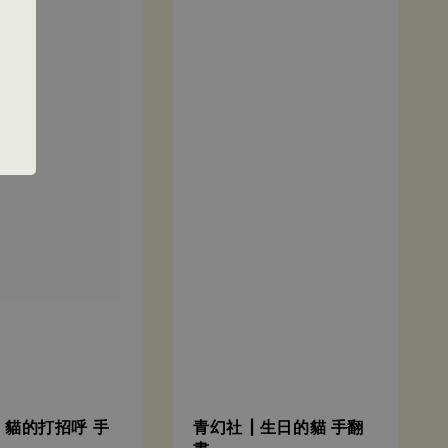
| 貓的打招呼 手
青幻社 | 生日的貓 手翻