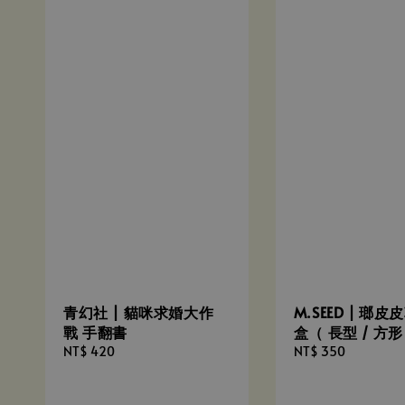
青幻社 | 貓咪求婚大作
M.SEED | 瑯
戰 手翻書
盒（ 長型 / 方形 
Regular
NT$ 420
Regular
NT$ 350
price
price