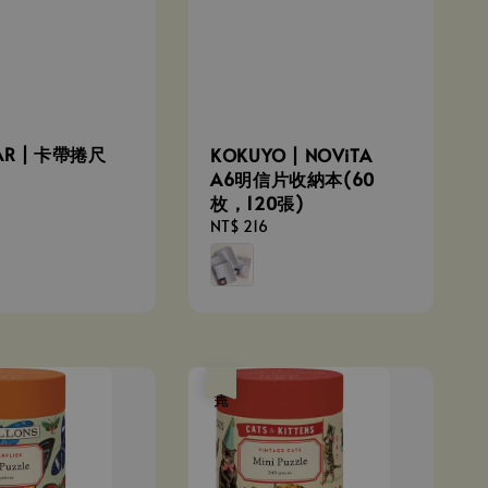
TAR | 卡帶捲尺
KOKUYO | NOViTA
A6明信片收納本(60
枚，120張)
Regular
NT$ 216
price
售完