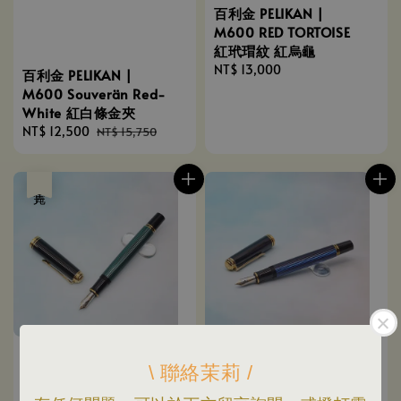
百利金 PELIKAN |
M600 RED TORTOISE
紅玳瑁紋 紅烏龜
Regular
NT$ 13,000
百利金 PELIKAN |
price
M600 Souverän Red-
White 紅白條金夾
Sale
NT$ 12,500
Regular
NT$ 15,750
price
price
售完
\ 聯絡茉莉 /