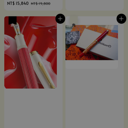
Sale
NT$ 15,840
Regular
NT$ 19,800
price
price
優惠
售完