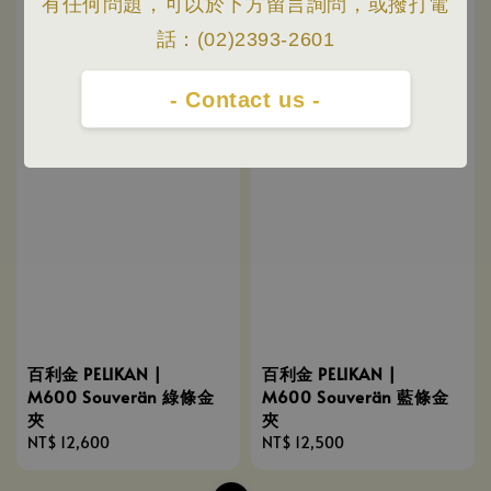
有任何問題，可以於下方留言詢問，或撥打電
話：(02)2393-2601
- Contact us -
百利金 PELIKAN |
百利金 PELIKAN |
M600 Souverän 綠條金
M600 Souverän 藍條金
夾
夾
Regular
NT$ 12,600
Regular
NT$ 12,500
price
price