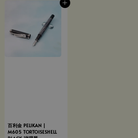
百利金 PELIKAN |
M605 TORTOISESHELL