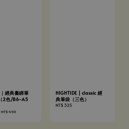
HIGHTIDE | classic 經
RI｜經典書綁筆
典筆袋（三色）
2色/B6~A5
Regular
NT$ 325
price
Regular
NT$ 450
price