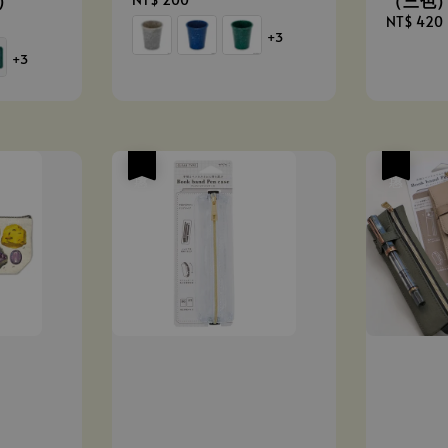
price
Regular
NT$ 420
+3
price
+3
優惠
優惠