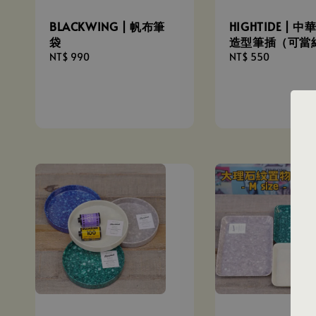
BLACKWING | 帆布筆
HIGHTIDE | 
袋
造型筆插（可當
Regular
NT$ 990
Regular
NT$ 550
price
price