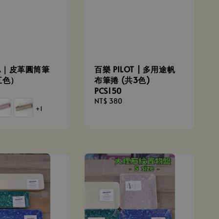
IA｜皮革圓筒筆
百樂 PILOT | 多用途帆
五色）
布筆捲 (共3色)
PCS150
Regular
NT$ 380
+1
price