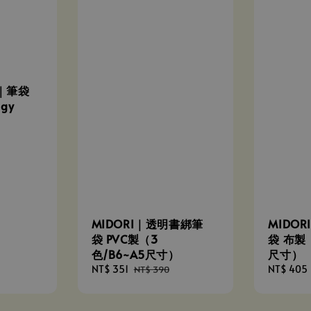
o.｜筆袋
gy
MIDORI｜透明書綁筆
MIDO
袋 PVC製（3
袋 布製（
色/B6~A5尺寸）
尺寸）
Sale
NT$ 351
Regular
Sale
NT$ 405
NT$ 390
price
price
price