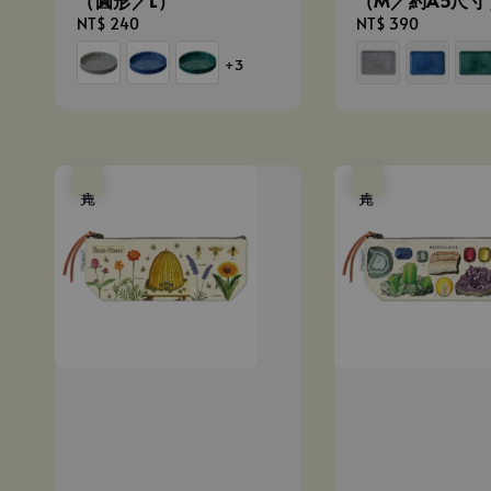
Regular
NT$ 240
Regular
NT$ 390
price
price
+3
售完
售完