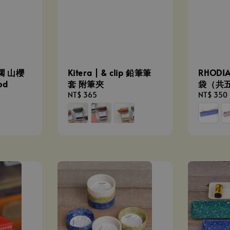
筆擱 山櫻
Kitera | & clip 鉛筆筆
RHOD
od
套 附筆夾
袋（共
Regular
NT$ 365
Regular
NT$ 350
price
price