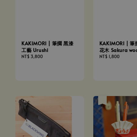
KAKIMORI | 筆擱 黑漆
KAKIMORI | 
工藝 Urushi
花木 Sakura wo
Regular
NT$ 3,800
Regular
NT$ 1,800
price
price
售完