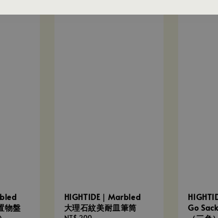
bled
HIGHTIDE｜Marbled
HIGHTI
置物盤
大理石紋美耐皿筆筒
Go Sa
）
（三色
Regular
NT$ 200