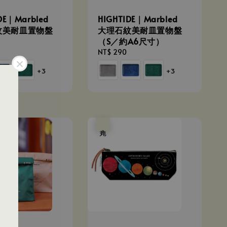
DE｜Marbled
HIGHTIDE｜Marbled
紋美耐皿置物盤
大理石紋美耐皿置物盤
）
（S／約A6尺寸）
Regular
NT$ 290
price
+3
+3
售完