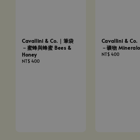
Cavallini & Co.｜筆袋
Cavallini & C
－蜜蜂與蜂蜜 Bees &
－礦物 Mineralo
Honey
Regular
NT$ 400
price
Regular
NT$ 400
price