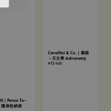
Cavallini & Co.｜筆袋
－天文學 Astronomy
Regular
NT$ 400
price
DE｜Penco To-
ck 隨身收納袋
）