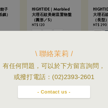
中華餃子
HIGHTIDE｜Marbled
HIGHTI
紙鎮）
大理石紋美耐皿置物盤
大理石
（圓形／S）
（長型
Regular
NT$ 120
Regular
NT$ 290
price
price
+3
\ 聯絡茉莉 /
有任何問題，可以於下方留言詢問，
或撥打電話：(02)2393-2601
- Contact us -