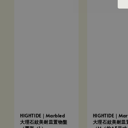
HIGHTIDE｜Marbled
HIGHTIDE｜Mar
大理石紋美耐皿置物盤
大理石紋美耐皿
（圓形／L）
（M／約A5尺寸