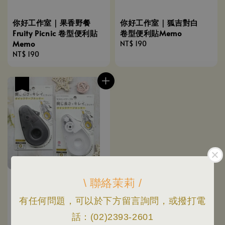
你好工作室｜果香野餐
你好工作室｜狐吉對白
Fruity Picnic 卷型便利貼
卷型便利貼Memo
Memo
Regular
NT$ 190
Regular
NT$ 190
price
price
優惠
\ 聯絡茉莉 /
有任何問題，可以於下方留言詢問，或撥打電
話：(02)2393-2601