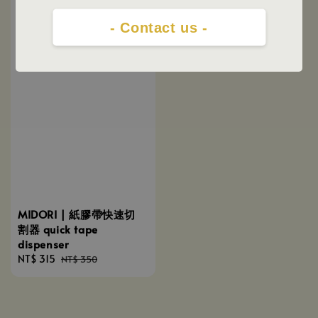
- Contact us -
MIDORI | 紙膠帶快速切
割器 quick tape
dispenser
Sale
NT$ 315
Regular
NT$ 350
price
price