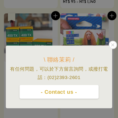
Regular
NT$ 95
-
NT$ 1,140
price
售完
\ 聯絡茉莉 /
有任何問題，可以於下方留言詢問，或撥打電
話：(02)2393-2601
- Contact us -