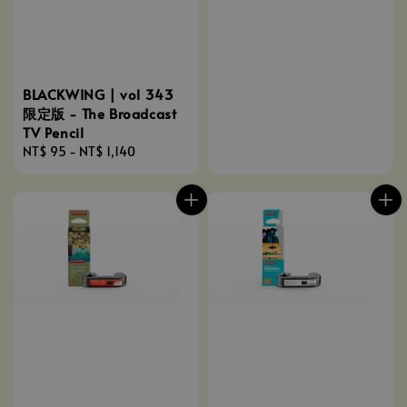
BLACKWING | vol 343
限定版 - The Broadcast
TV Pencil
Regular
NT$ 95
-
NT$ 1,140
price