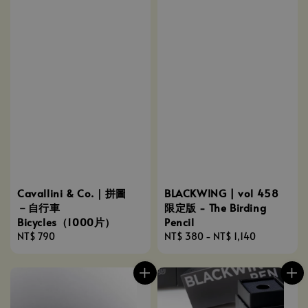
Cavallini & Co.｜拼圖
BLACKWING | vol 458
－自行車
限定版 - The Birding
Bicycles（1000片）
Pencil
Regular
NT$ 790
Regular
NT$ 380
-
NT$ 1,140
price
price