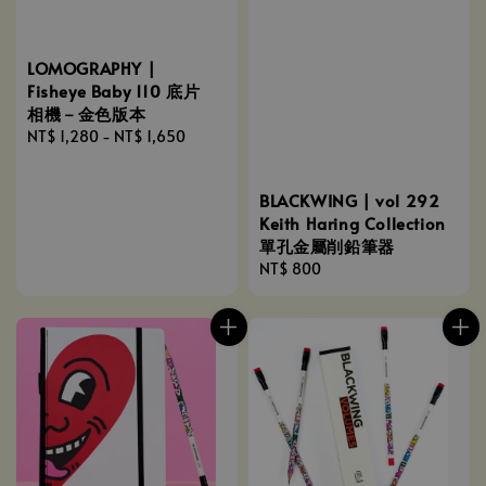
LOMOGRAPHY |
Fisheye Baby 110 底片
相機－金色版本
Regular
NT$ 1,280
-
NT$ 1,650
price
BLACKWING | vol 292
Keith Haring Collection
單孔金屬削鉛筆器
Regular
NT$ 800
price