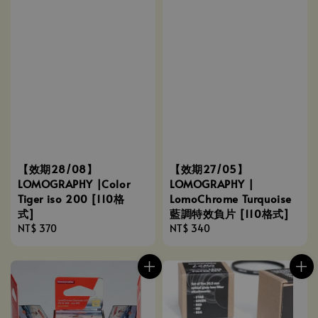
【效期28/08】
【效期27/05】
LOMOGRAPHY |Color
LOMOGRAPHY |
Tiger iso 200 [110格
LomoChrome Turquoise
式]
藍調特效負片 [110格式]
Regular
NT$ 370
Regular
NT$ 340
price
price