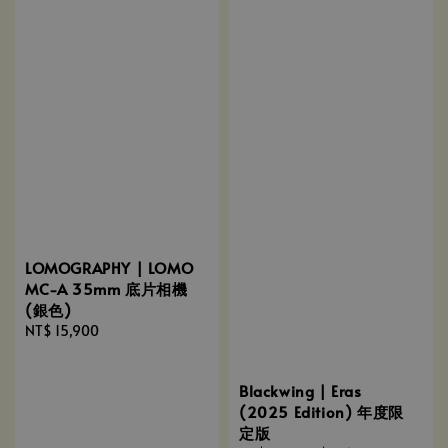
LOMOGRAPHY | LOMO
MC-A 35mm 底片相機
(銀色)
Regular
NT$ 15,900
price
Blackwing | Eras
(2025 Edition) 年度限
定版