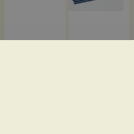
LOMOGRAPHY |
Bellagio 版本 -
Lomomatic 110 底片相
機連 (含閃光燈)
Regular
NT$ 5,980
-
NT$ 6,340
price