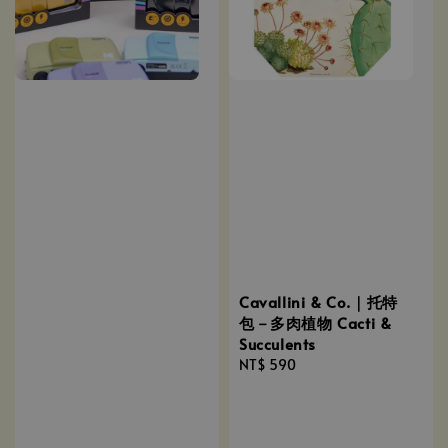
Cavallini & Co.｜托特
包－多肉植物 Cacti &
Succulents
Regular
NT$ 590
price