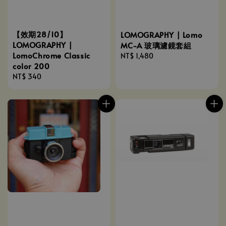
【效期28/10】
LOMOGRAPHY | Lomo
LOMOGRAPHY |
MC-A 玻璃濾鏡套組
LomoChrome Classic
Regular
NT$ 1,480
color 200
price
Regular
NT$ 340
price