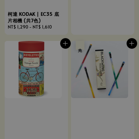
柯達 KODAK | EC35 底
片相機 (共7色)
Regular
NT$ 1,290
-
NT$ 1,610
price
售完