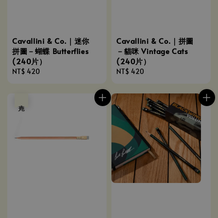
Cavallini & Co.｜迷你
Cavallini & Co.｜拼圖
拼圖－蝴蝶 Butterflies
－貓咪 Vintage Cats
(240片）
(240片）
Regular
NT$ 420
Regular
NT$ 420
price
price
售完