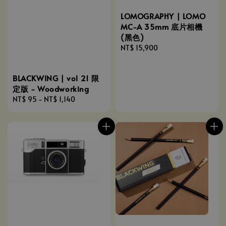
LOMOGRAPHY | LOMO
MC-A 35mm 底片相機
(黑色)
Regular
NT$ 15,900
price
BLACKWING | vol 21 限
定版 - Woodworking
Regular
NT$ 95
-
NT$ 1,140
price