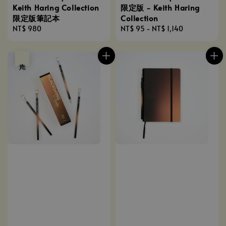
Keith Haring Collection
限定版 - Keith Haring
限定版筆記本
Collection
Regular
NT$ 980
Regular
NT$ 95
-
NT$ 1,140
price
price
售完