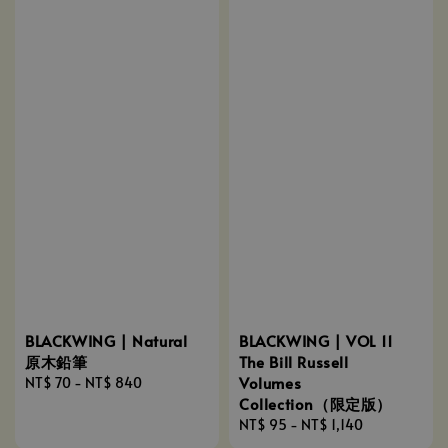
BLACKWING | Natural
BLACKWING | VOL 11
原木鉛筆
The Bill Russell
Volumes
Regular
NT$ 70
-
NT$ 840
Collection（限定版）
price
Regular
NT$ 95
-
NT$ 1,140
price