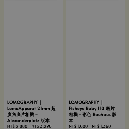
LOMOGRAPHY |
LOMOGRAPHY |
LomoApparat 21mm 超
Fisheye Baby 110 底片
廣角底片相機－
相機－彩色 Bauhaus 版
Alexanderplatz 版本
本
Regular
NT$ 2,880
-
NT$ 3,290
Regular
NT$ 1,000
-
NT$ 1,360