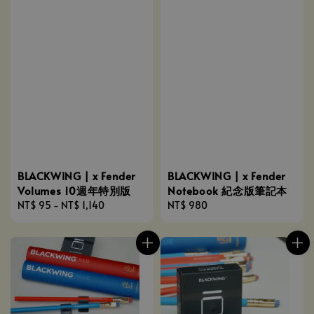
BLACKWING | x Fender
BLACKWING | x Fender
Volumes 10週年特別版
Notebook 紀念版筆記本
Regular
NT$ 95
-
NT$ 1,140
Regular
NT$ 980
price
price