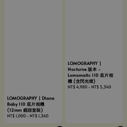
LOMOGRAPHY |
Nocturne 版本 -
Lomomatic 110 底片相
機 (含閃光燈)
Regular
NT$ 4,980
-
NT$ 5,340
price
LOMOGRAPHY | Diana
Baby 110 底片相機
(12mm 鏡頭套裝)
Regular
NT$ 1,000
-
NT$ 1,360
price