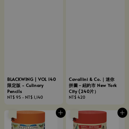
BLACKWING | VOL 140
Cavallini & Co.｜迷你
限定版 - Culinary
拼圖－紐約市 New York
Pencils
City (240片）
Regular
NT$ 95
-
NT$ 1,140
Regular
NT$ 420
price
price
售完
售完