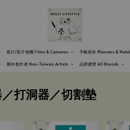
底片/底片相機 Films & Cameras
手帳紙本 Planners & Note
國外創作者 Non-Taiwan Artists
品牌總覽 All Brands
器／打洞器／切割墊
優惠
售完
優惠
售完