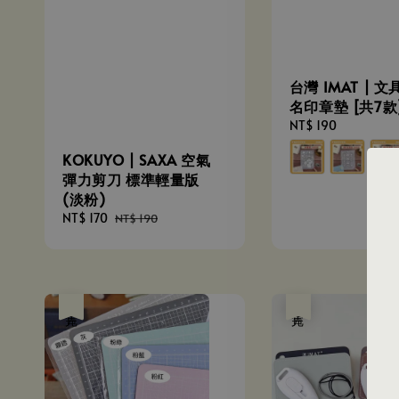
台灣 IMAT | 
名印章墊 [共7款
Regular
NT$ 190
price
KOKUYO | SAXA 空氣
彈力剪刀 標準輕量版
(淡粉)
Sale
NT$ 170
Regular
NT$ 190
price
price
售完
售完