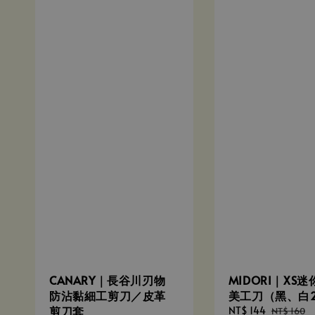
CANARY｜長谷川刃物
MIDORI｜XS
防沾黏細工剪刀／皮革
美工刀（黑、白
剪刀套
Sale
NT$ 144
Regular
NT$ 160