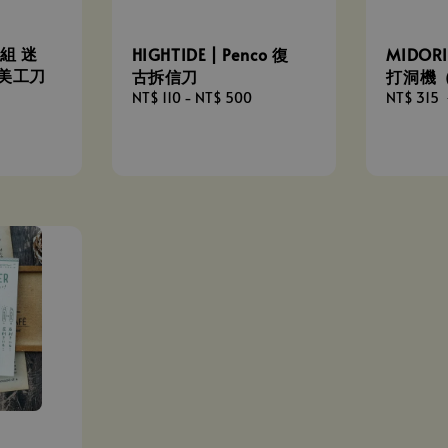
行組 迷
HIGHTIDE | Penco 復
MIDO
你美工刀
古拆信刀
打洞機
Regular
NT$ 110
-
NT$ 500
Sale
NT$ 315
price
price