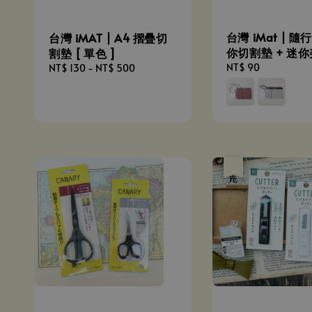
台灣 iMat | 隨
台灣 iMAT | A4 摺疊切
你切割墊 + 迷
割墊 [ 單色 ]
Regular
NT$ 90
Regular
NT$ 130
-
NT$ 500
price
price
優惠
售完