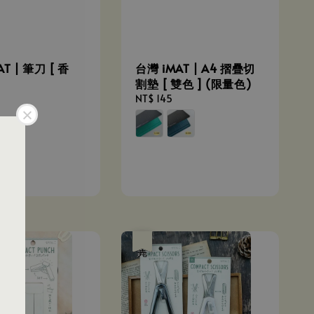
T | 筆刀 [ 香
台灣 iMAT | A4 摺疊切
割墊 [ 雙色 ] (限量色)
Regular
NT$ 145
price
優惠
售完