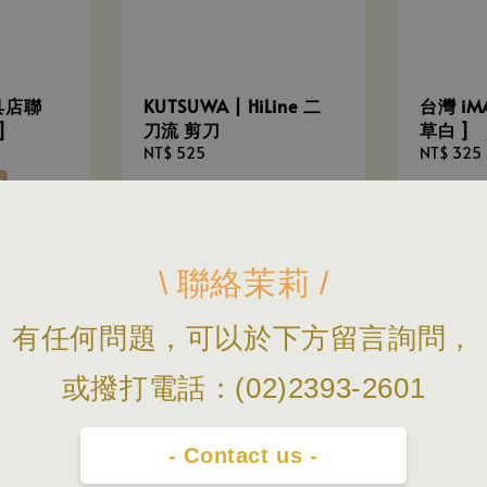
文具店聯
KUTSUWA | HiLine 二
台灣 iMA
]
刀流 剪刀
草白 ]
Regular
NT$ 525
Regular
NT$ 325
price
price
+4
\ 聯絡茉莉 /
有任何問題，可以於下方留言詢問，
優惠
或撥打電話：(02)2393-2601
- Contact us -