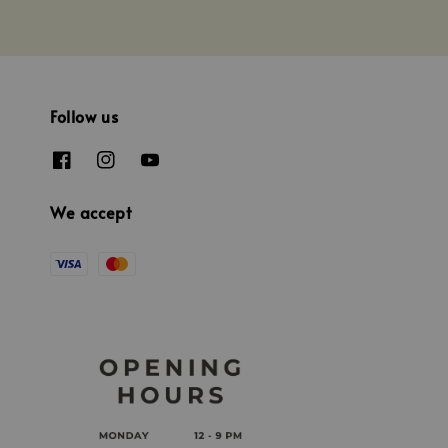
Follow us
We accept