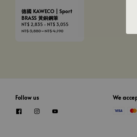
德國 KAWECO | Sport
BRASS 黃銅鋼筆
Sale
NT$ 2,835
-
NT$ 3,055
Regular
price
price
NT$ 3,880
-
NT$ 4,190
Follow us
We acce