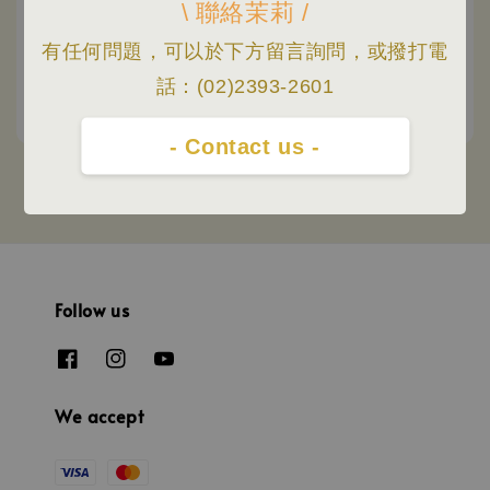
\ 聯絡茉莉 /
德國 KAWECO | Hello
德國 KAWECO | Kuromi
有任何問題，可以於下方留言詢問，或撥打電
Kitty 聯名款 (粉, 透紫2
聯名款 (白色)
話：(02)2393-2601
色)
Sale
NT$ 1,250
Regular
NT$ 1,580
Regular
NT$ 1,980
-
NT$ 2,200
price
price
price
- Contact us -
Follow us
We accept