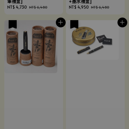
筆禮盒]
+墨水禮盒]
Sale
NT$ 4,730
Regular
Sale
NT$ 4,950
Regular
NT$ 6,480
NT$ 6,480
price
price
price
price
優惠
優惠