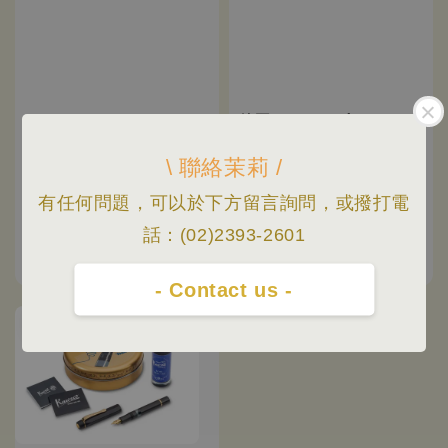
德國 KAWECO | Piston
AL Sport 系列 活塞上墨
式鋼筆 (黑/金) [單筆禮
\ 聯絡茉莉 /
盒]
有任何問題，可以於下方留言詢問，或撥打電
Sale
NT$ 4,730
Regular
NT$ 6,480
德國 KAWECO | Piston
price
price
話：(02)2393-2601
Sport (膠桿)
Sale
NT$ 2,100
Regular
NT$ 2,880
price
price
- Contact us -
優惠