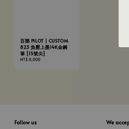
百樂 PILOT | CUSTOM
823 負壓上墨14K金鋼
筆 [15號尖]
Regular
NT$ 8,000
price
Follow us
We acce