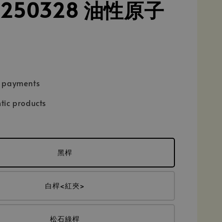
3250328 油性原子
e payments
tic products
黑桿
白桿<紅夾>
松石綠桿