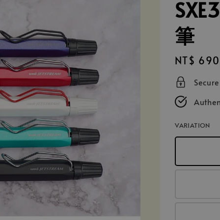
SXE
筆
Regular
NT$ 690
price
Secur
Authen
VARIATION