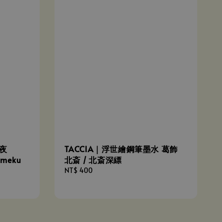
極夜
TACCIA｜浮世繪鋼筆墨水 葛飾
meku
北斎 / 北斎深縹
Regular
NT$ 400
price