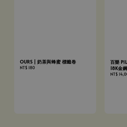
OURS | 奶茶與蜂蜜 標籤卷
百樂 PI
18K金鋼
Regular
NT$ 180
price
Sale
NT$ 14,
price