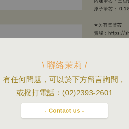
內建筆芯：三色合
原子筆芯： 0.2
★另有售替芯
賣場：https://sh
============
下標前，請先在
或撥電話02-2
\ 聯絡茉莉 /
門市在忠孝新生
============
有任何問題，可以於下方留言詢問，
上面的照片顏色
主。
或撥打電話：(02)2393-2601
本賣場照片/資
料以原廠公佈為
- Contact us -