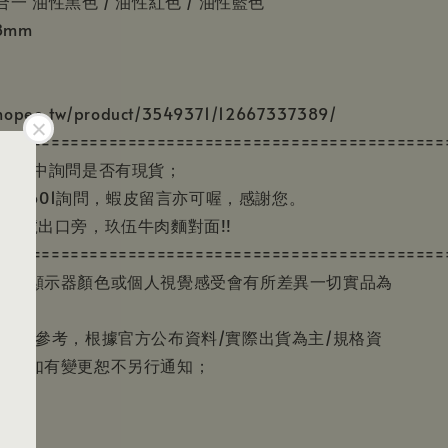
一 油性黑色 / 油性紅色 / 油性藍色
8mm
opee.tw/product/3549371/12667337389/
===============================================
Q&A中詢問是否有現貨；
3932601詢問，蝦皮留言亦可喔，感謝您。
站2號出口旁，玖伍牛肉麵對面!!
===============================================
因為顯示器顏色或個人視覺感受會有所差異一切實品為
訊僅供參考，根據官方公布資料/實際出貨為主/規格資
準，如有變更恕不另行通知；