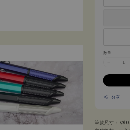
數量
分享
筆款尺寸： Ø10.