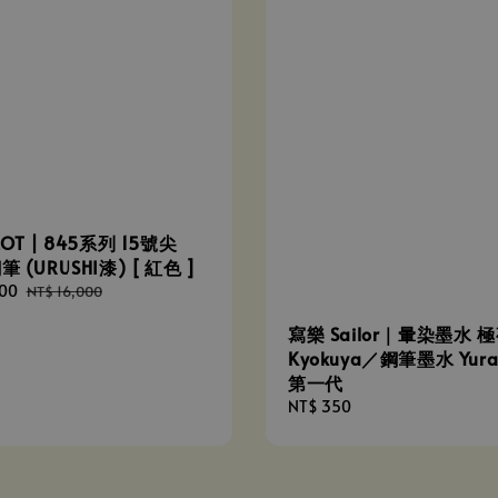
LOT | 845系列 15號尖
筆 (URUSHI漆) [ 紅色 ]
000
Regular
NT$ 16,000
price
寫樂 Sailor｜暈染墨水 
Kyokuya／鋼筆墨水 Yura
第一代
Regular
NT$ 350
price