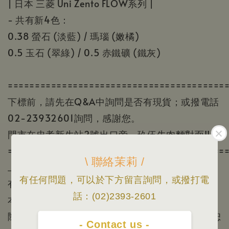
| 日本 三菱 Uni Zento FLOW系列 |
- 共有新4色：
0.38 螢石 (淡藍) / 瑪瑙 (嫩橘)
0.5 玉石 (翠綠) / 0.5 赤鐵礦 (鐵灰)
========================================
下標前，請先在Q&A中詢問是否有現貨；或撥電話
02-23932601詢問，感謝您。
門市在忠孝新生站2號出口旁，玖伍牛肉麵對面!!
========================================
\ 聯絡茉莉 /
上面的照片顏色因為顯示器顏色或個人視覺感受會
有任何問題，可以於下方留言詢問，或撥打電
有所差異一切實品為主。
話：(02)2393-2601
本賣場照片/資訊僅供參考，根據官方公布資料/實
際出貨為主/規格資料以原廠公佈為準，如有變更恕
- Contact us -