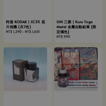
柯達 KODAK | EC35 底
UNI 三菱 | Kuru Toga
片相機 (共7色)
Metal 金屬自動鉛筆 [限
定橘色]
Regular
NT$ 1,290
-
NT$ 1,610
price
Regular
NT$ 990
price