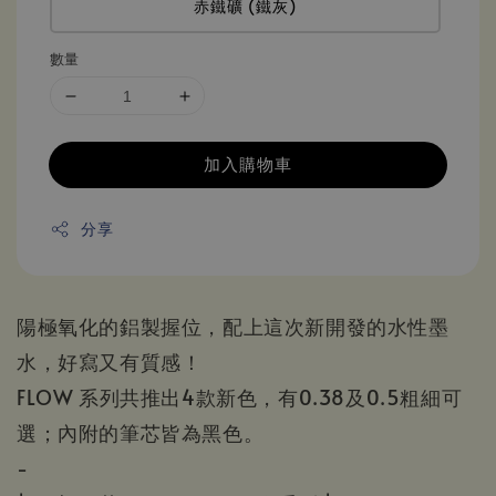
赤鐵礦 (鐵灰)
數量
加入購物車
分享
陽極氧化的鋁製握位，配上這次新開發的水性墨
水，好寫又有質感！
FLOW 系列共推出4款新色，有0.38及0.5粗細可
選；內附的筆芯皆為黑色。
-