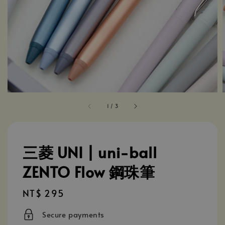
1
/
3
三菱 UNI | uni-ball
ZENTO Flow 鋼珠筆
Regular
NT$ 295
price
Secure payments