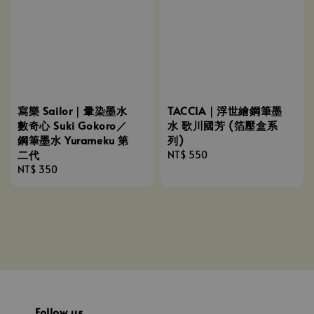
寫樂 Sailor｜暈染墨水
TACCIA｜浮世繪鋼筆墨
數奇心 Suki Gokoro／
水 歌川國芳 (箔壓盒系
鋼筆墨水 Yurameku 第
列)
二代
Regular
NT$ 550
Regular
NT$ 350
price
price
Follow us