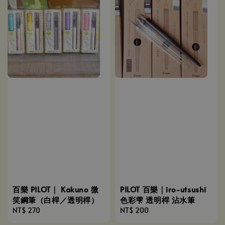
百樂 PILOT｜ Kakuno 微
PILOT 百樂｜iro-utsushi
笑鋼筆（白桿／透明桿）
色彩雫 透明桿 沾水筆
Regular
NT$ 270
Regular
NT$ 200
price
price