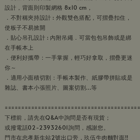
設計，背面則印製網格 8x10 cm，
．不對稱夾持設計 : 外觀雙色搭配，可摺疊扣住，
使板子不易掀開
．貼心吊孔設計 : 內附吊繩．可當包包吊飾或是綁
在手帳本上
．便利好攜帶：一手掌握，輕巧好拿取，摺疊更迷
你～
．適用小面積切割：手帳本製作、紙膠帶拼貼或是
雜誌、書本小張照片、圖案切割...等
========================================
下標前，請先在Q&A中詢問是否有現貨；
或撥電話02-23932601詢問，感謝您。
門市在忠孝新生站2號出口旁，玖伍牛肉麵對面!!