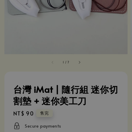
1
/
7
台灣 iMat | 隨行組 迷你切
割墊 + 迷你美工刀
Regular
NT$ 90
售完
price
Secure payments