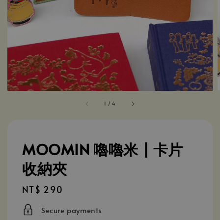
1
/
4
MOOMIN 嚕嚕米 | 卡片
收納夾
Regular
NT$ 290
price
Secure payments