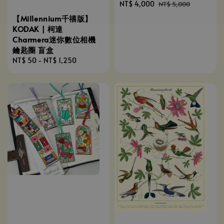
Sale
NT$ 4,000
Regular
NT$ 5,000
price
price
【Millennium千禧版】
KODAK | 柯達
Charmera迷你數位相機
鑰匙圈 盲盒
Regular
NT$ 50
-
NT$ 1,250
price