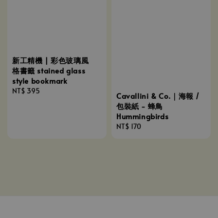
新工精機 | 彩色玻璃風
格書籤 stained glass
style bookmark
Regular
NT$ 395
Cavallini & Co.｜海報 /
price
包裝紙 - 蜂鳥
Hummingbirds
Regular
NT$ 170
price