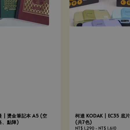
 | 燙金筆記本 A5 (空
柯達 KODAK | EC35 
格、點陣)
(共7色)
Regular
NT$ 1,290
-
NT$ 1,610