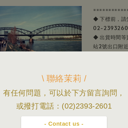
===========
◆ 下標前，
02-23932
◆ 出貨時間
站2號出口附
◆ 照片會因
片/資訊僅供
\ 聯絡茉莉 /
有任何問題，可以於下方留言詢問，
或撥打電話：(02)2393-2601
- Contact us -