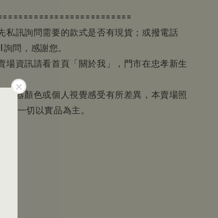
==========================
請先私訊詢問需要的款式是否有現貨；或撥電話
601詢問，感謝您。
等賣場資訊請看首頁「關於我」，門市在忠孝新生
近
為顯示器顏色或個人視覺感受有所差異，本賣場照
參考，一切以實品為主。