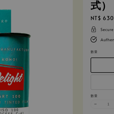
式）
Regular
NT$ 630
price
Secur
Authen
數量
數量