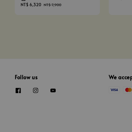
price
Sale
NT$ 6,320
Regular
NT$ 7,900
price
price
Follow us
We acce