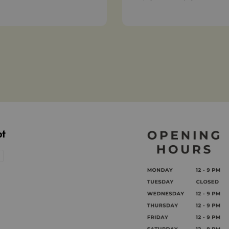
price
pt