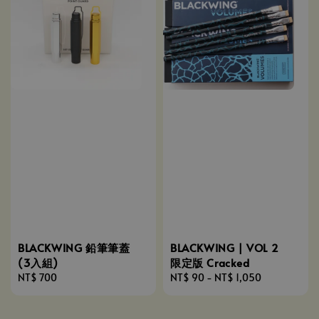
BLACKWING 鉛筆筆蓋
BLACKWING | VOL 2
(3入組)
限定版 Cracked
Regular
NT$ 700
Regular
NT$ 90
-
NT$ 1,050
price
price