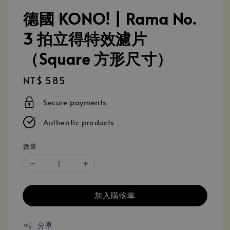
德國 KONO! | Rama No.
3 拍立得特效濾片
（Square 方形尺寸）
Regular
NT$ 585
price
Secure payments
Authentic products
數量
加入購物車
分享