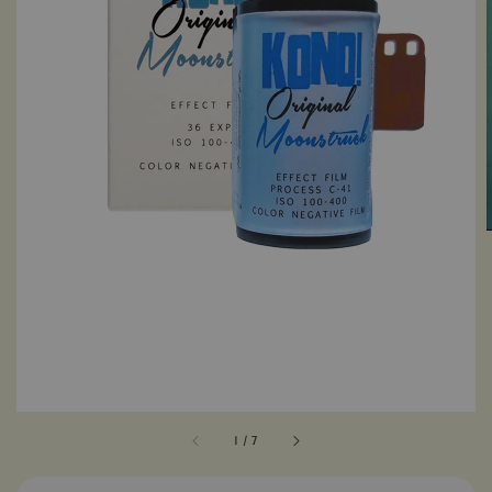
1
/
7