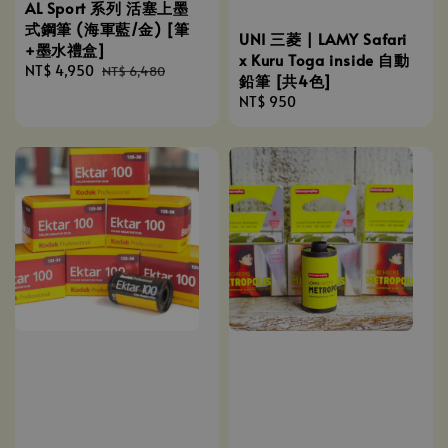
AL Sport 系列 活塞上墨
式鋼筆 (海軍藍/金) [筆
UNI 三菱 | LAMY Safari
+墨水禮盒]
x Kuru Toga inside 自動
Sale
NT$ 4,950
Regular
NT$ 6,480
鉛筆 [共4色]
price
price
Regular
NT$ 950
price