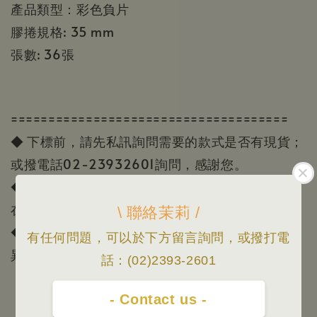
產品類型：彩色負片
膠捲規格: 35 mm
張數: 36張
=====================================
◆ 下標前，請先私訊詢問需要的款式是否有現貨；
或撥電話02-23932601詢問，感謝您。
◆ 出貨時間等賣場資訊請看首頁「關於我」，門市
在忠孝新生站2號出口附近
\ 聯絡茉莉 /
◆ 照片會因為顯示器顏色或個人視覺感受有所差
有任何問題，可以於下方留言詢問，或撥打電
異，本賣場照片/資訊僅供參考，一切以實品為主。
話：(02)2393-2601
- Contact us -