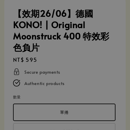
【效期26/06】德國
KONO! | Original
Moonstruck 400 特效彩
色負片
Regular
NT$ 595
price
Secure payments
Authentic products
數量
單捲