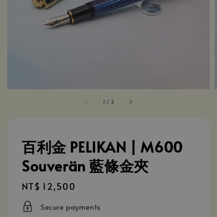
1
/
2
百利金 PELIKAN | M600
Souverän 藍條金夾
Regular
NT$ 12,500
price
Secure payments