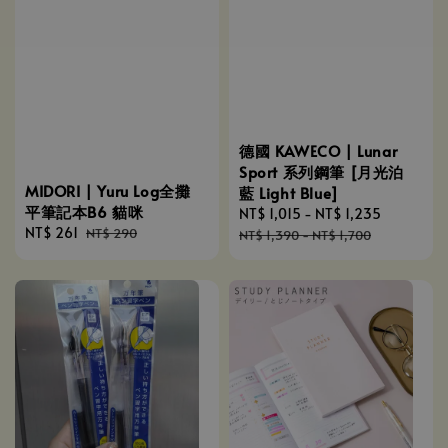
德國 KAWECO | Lunar
Sport 系列鋼筆 [月光泊
MIDORI | Yuru Log全攤
藍 Light Blue]
平筆記本B6 貓咪
Sale
NT$ 1,015
-
NT$ 1,235
Regular
Sale
NT$ 261
Regular
NT$ 290
price
price
NT$ 1,390
-
NT$ 1,700
price
price