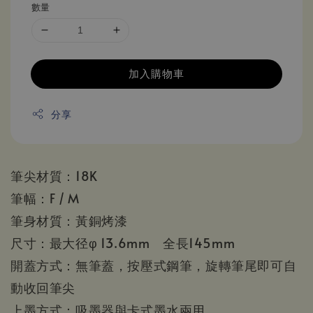
數量
加入購物車
分享
筆尖材質：18K
筆幅：F / M
筆身材質：黃銅烤漆
尺寸：最大径φ 13.6mm 全長145mm
開蓋方式：無筆蓋，按壓式鋼筆，旋轉筆尾即可自
動收回筆尖
上墨方式：吸墨器與卡式墨水兩用