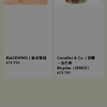
BLACKWING | 帆布筆袋
Cavallini & Co.｜拼圖
－自行車
Regular
NT$ 990
Bicycles（1000片）
price
Regular
NT$ 790
price