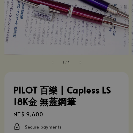
1
/
4
PILOT 百樂 | Capless LS
18K金 無蓋鋼筆
Regular
NT$ 9,600
price
Secure payments