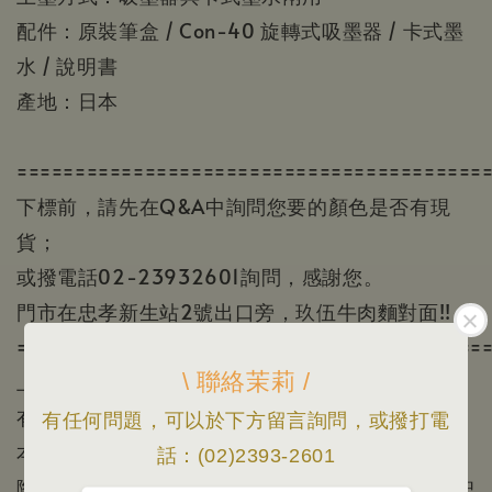
配件：原裝筆盒 / Con-40 旋轉式吸墨器 / 卡式墨
水 / 說明書
產地：日本
========================================
下標前，請先在Q&A中詢問您要的顏色是否有現
貨；
或撥電話02-23932601詢問，感謝您。
門市在忠孝新生站2號出口旁，玖伍牛肉麵對面!!
========================================
\ 聯絡茉莉 /
上面的照片顏色因為顯示器顏色或個人視覺感受會
有所差異一切實品為主。
有任何問題，可以於下方留言詢問，或撥打電
本賣場照片/資訊僅供參考，根據官方公布資料/實
話：(02)2393-2601
際出貨為主/規格資料以原廠公佈為準，如有變更恕