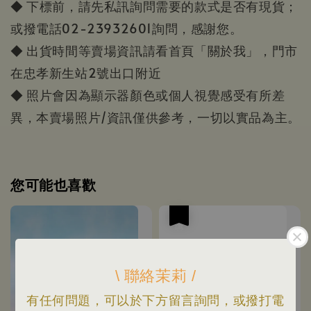
◆ 下標前，請先私訊詢問需要的款式是否有現貨；
或撥電話02-23932601詢問，感謝您。
◆ 出貨時間等賣場資訊請看首頁「關於我」，門市
在忠孝新生站2號出口附近
◆ 照片會因為顯示器顏色或個人視覺感受有所差
異，本賣場照片/資訊僅供參考，一切以實品為主。
您可能也喜歡
優惠
\ 聯絡茉莉 /
有任何問題，可以於下方留言詢問，或撥打電