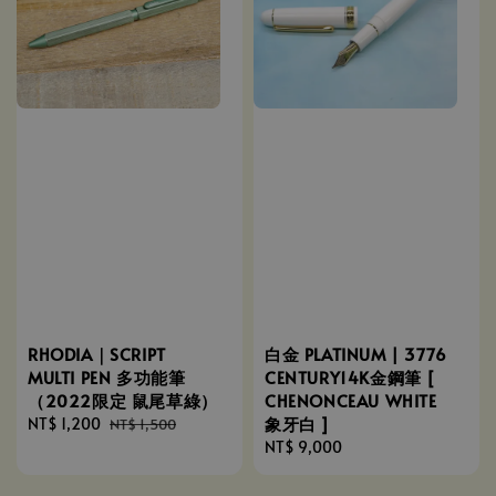
RHODIA｜SCRIPT
白金 PLATINUM | 3776
MULTI PEN 多功能筆
CENTURY14K金鋼筆 [
（2022限定 鼠尾草綠）
CHENONCEAU WHITE
象牙白 ]
Sale
NT$ 1,200
Regular
NT$ 1,500
price
price
Regular
NT$ 9,000
price