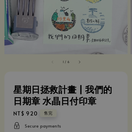
1
/
6
星期日拯救計畫 | 我們的
日期章 水晶日付印章
Regular
NT$ 920
售完
price
Secure payments