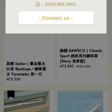
話：(02)2393-2601
- Contact us -
德國 KAWECO | Classic
Sport 經典系列鋼珠筆
[Navy 海軍藍]
寫樂 Sailor｜暈染墨水
Sale
NT$ 885
Regular
NT$ 1,210
白夜 Byakuya／鋼筆墨
price
price
水 Yurameku 第一代
Regular
NT$ 350
price
優惠