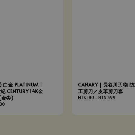
 白金 PLATINUM |
CANARY｜長谷川刃物 
世紀 CENTURY 14K金
工剪刀／皮革剪刀套
 (金尖)
Regular
NT$ 180
-
NT$ 399
price
500