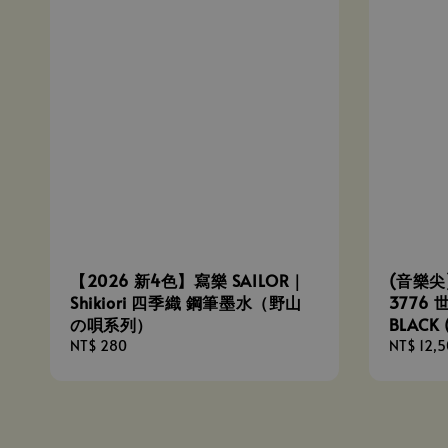
【2026 新4色】寫樂 SAILOR｜
(音樂尖)
Shikiori 四季織 鋼筆墨水（野山
3776 
の唄系列）
BLACK
Regular
NT$ 280
Regular
NT$ 12,
price
price