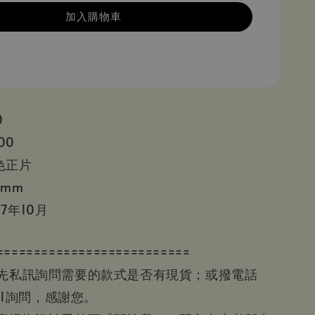
加入購物車
0
00
色正片
 mm
27年10月
==========================
請先私訊詢問需要的款式是否有現貨；或撥電話
601詢問，感謝您。