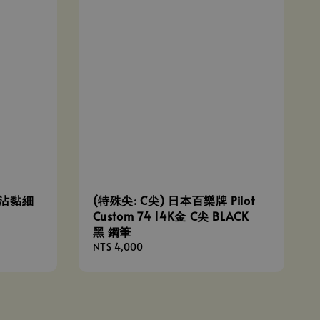
防沾黏細
(特殊尖: C尖) 日本百樂牌 Pilot
Custom 74 14K金 C尖 BLACK
黑 鋼筆
Regular
NT$ 4,000
price