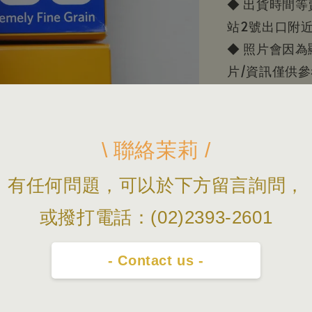
◆ 出貨時間
站2號出口附
◆ 照片會因
片/資訊僅供
\ 聯絡茉莉 /
有任何問題，可以於下方留言詢問，
或撥打電話：(02)2393-2601
- Contact us -