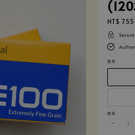
(12
Regular
NT$ 755
price
Secur
Authen
數量
數量