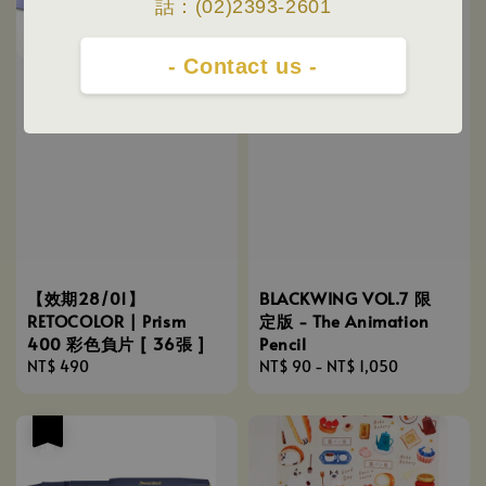
話：(02)2393-2601
- Contact us -
【效期28/01】
BLACKWING VOL.7 限
RETOCOLOR | Prism
定版 - The Animation
400 彩色負片 [ 36張 ]
Pencil
Regular
NT$ 490
Regular
NT$ 90
-
NT$ 1,050
price
price
優惠