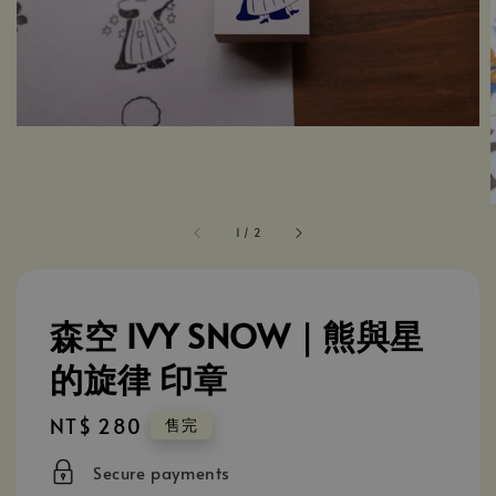
1
/
2
森空 IVY SNOW｜熊與星
的旋律 印章
Regular
NT$ 280
售完
price
Secure payments