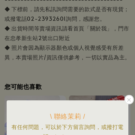
◆ 下標前，請先私訊詢問需要的款式是否有現貨；
或撥電話02-23932601詢問，感謝您。
◆ 出貨時間等賣場資訊請看首頁「關於我」，門市
在忠孝新生站2號出口附近
◆ 照片會因為顯示器顏色或個人視覺感受有所差
異，本賣場照片/資訊僅供參考，一切以實品為主。
您可能也喜歡
\ 聯絡茉莉 /
有任何問題，可以於下方留言詢問，或撥打電