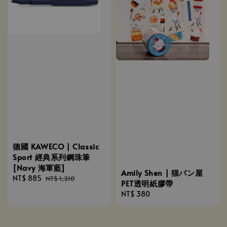
德國 KAWECO | Classic
Sport 經典系列鋼珠筆
[Navy 海軍藍]
Amily Shen | 猫パン屋
Sale
NT$ 885
Regular
NT$ 1,210
PET透明紙膠帶
price
price
Regular
NT$ 380
price