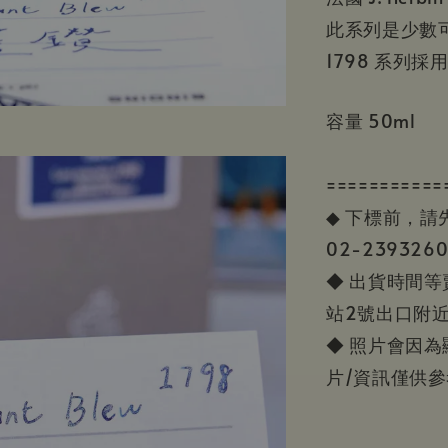
此系列是少數
1798 系列
容量 50ml
===========
◆ 下標前，
02-23932
◆ 出貨時間
站2號出口附
◆ 照片會因
片/資訊僅供