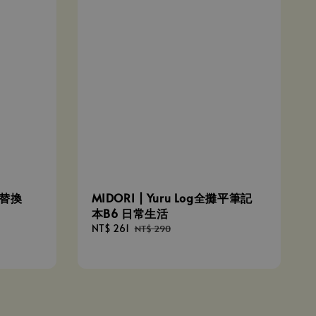
 替換
MIDORI | Yuru Log全攤平筆記
本B6 日常生活
Sale
NT$ 261
Regular
NT$ 290
price
price