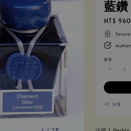
藍鑽
Regular
NT$ 960
price
Secur
Authen
數量
分享
法國 J. Herb