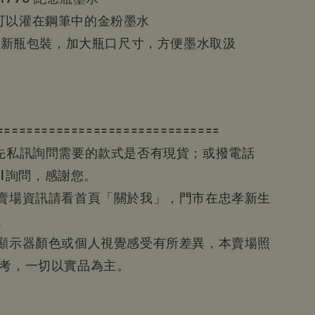
可以灌在鋼筆中的金粉墨水
採用新瓶包裝，加大瓶口尺寸，方便墨水取汲
==============================
請先私訊詢問需要的款式是否有現貨；或撥電話
601詢問，感謝您。
等賣場資訊請看首頁「關於我」，門市在忠孝新生
近
為顯示器顏色或個人視覺感受有所差異，本賣場照
參考，一切以實品為主。