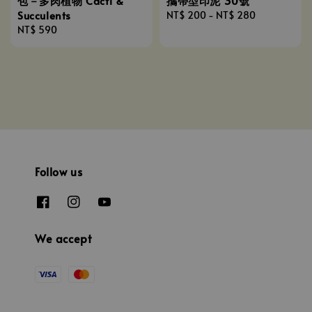
包－多肉植物 Cacti &
攜帶型印泥 30號
Succulents
Regular
NT$ 200
-
NT$ 280
Regular
NT$ 590
price
price
Follow us
We accept