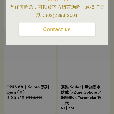
有任何問題，可以於下方留言詢問，或撥打電
話：(02)2393-2601
- Contact us -
OPUS 88 | Koloro 系列
寫樂 Sailor｜暈染墨水
Cyan (青)
嬉戲心 Zare Gokoro／
鋼筆墨水 Yurameku 第
Sale
NT$ 2,240
Regular
NT$ 2,800
二代
price
price
Regular
NT$ 350
price