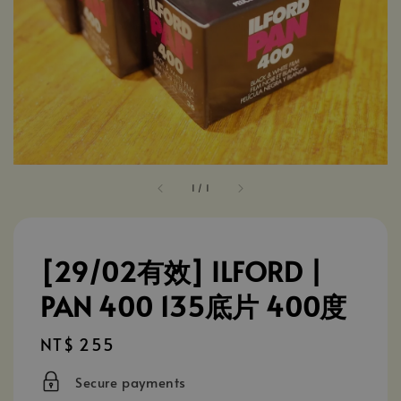
1
/
1
[29/02有效] ILFORD |
PAN 400 135底片 400度
Regular
NT$ 255
price
Secure payments