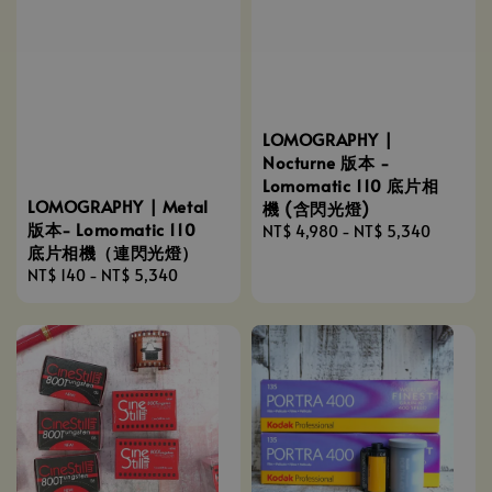
LOMOGRAPHY |
Nocturne 版本 -
Lomomatic 110 底片相
LOMOGRAPHY | Metal
機 (含閃光燈)
版本- Lomomatic 110
Regular
NT$ 4,980
-
NT$ 5,340
底片相機（連閃光燈）
price
Regular
NT$ 140
-
NT$ 5,340
price