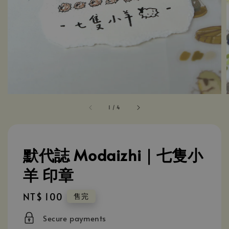
1
/
4
默代誌 Modaizhi｜七隻小
羊 印章
Regular
NT$ 100
售完
price
Secure payments