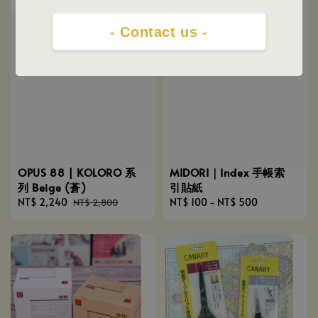
- Contact us -
OPUS 88 | KOLORO 系
MIDORI｜Index 手帳索
列 Beige (蒼)
引貼紙
Sale
NT$ 2,240
Regular
Regular
NT$ 100
-
NT$ 500
NT$ 2,800
price
price
price