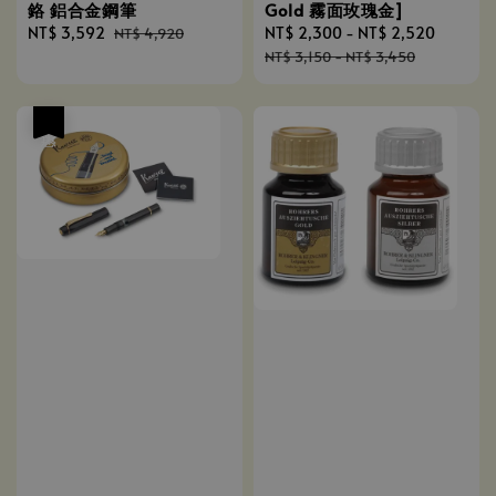
鉻 鋁合金鋼筆
Gold 霧面玫瑰金]
Sale
NT$ 3,592
Regular
Sale
NT$ 2,300
-
NT$ 2,520
Regula
NT$ 4,920
price
price
price
price
NT$ 3,150
-
NT$ 3,450
優惠