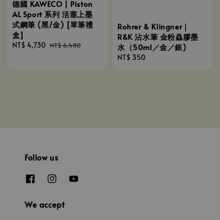
德國 KAWECO | Piston
AL Sport 系列 活塞上墨
式鋼筆 (黑/金) [單筆禮
Rohrer & Klingner｜
盒]
R&K 沾水筆 金粉蟲膠墨
Sale
NT$ 4,730
Regular
NT$ 6,480
水（50ml／金／銀)
price
price
Regular
NT$ 350
price
Follow us
We accept