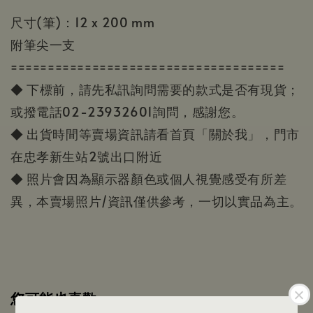
尺寸(筆)：12 x 200 mm
附筆尖一支
=====================================
◆ 下標前，請先私訊詢問需要的款式是否有現貨；
或撥電話02-23932601詢問，感謝您。
◆ 出貨時間等賣場資訊請看首頁「關於我」，門市
在忠孝新生站2號出口附近
◆ 照片會因為顯示器顏色或個人視覺感受有所差
異，本賣場照片/資訊僅供參考，一切以實品為主。
您可能也喜歡