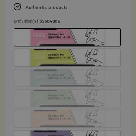
Authentic products
款式
: 貓咪(S) 35504006