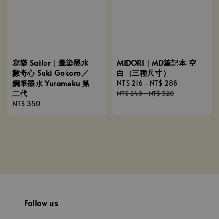
寫樂 Sailor｜暈染墨水
MIDORI｜MD筆記本 空
數奇心 Suki Gokoro／
白（三種尺寸）
鋼筆墨水 Yurameku 第
Sale
NT$ 216
-
NT$ 288
Regular
二代
price
price
NT$ 240
-
NT$ 320
Regular
NT$ 350
price
Follow us