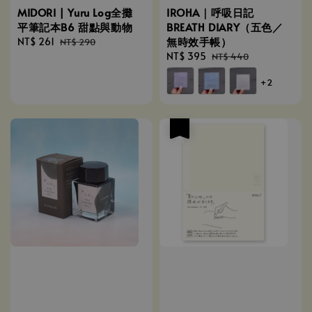
MIDORI | Yuru Log全攤
IROHA｜呼吸日記
平筆記本B6 甜點與動物
BREATH DIARY（五色／
無時效手帳）
Sale
NT$ 261
Regular
NT$ 290
price
price
Sale
NT$ 395
Regular
NT$ 440
price
price
+2
優惠