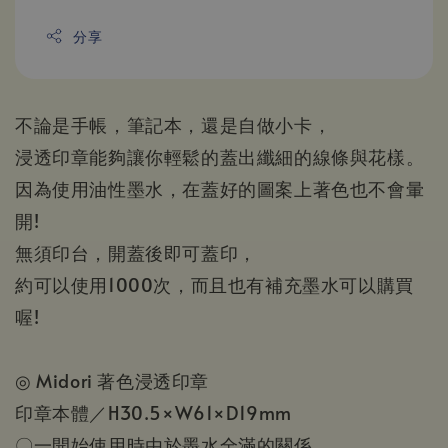
分享
不論是手帳，筆記本，還是自做小卡，
浸透印章能夠讓你輕鬆的蓋出纖細的線條與花樣。
因為使用油性墨水，在蓋好的圖案上著色也不會暈
開!
無須印台，開蓋後即可蓋印，
約可以使用1000次，而且也有補充墨水可以購買
喔!
◎ Midori 著色浸透印章
印章本體／H30.5×W61×D19mm
〇一開始使用時由於墨水全滿的關係，