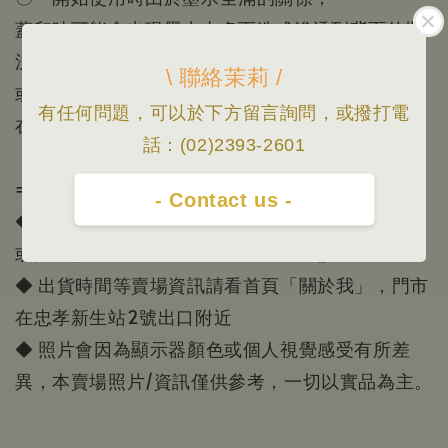
蓋印時可能會出現墨水太多而造成滲透到背面的狀
況。
\ 聯絡茉莉 /
或是蓋太大力而造成滲透到背面的狀況。
有任何問題，可以於下方留言詢問，或撥打電
在正式蓋印之前請先試著在其他同款紙上試蓋。
話：(02)2393-2601
=====================================
- Contact us -
◆ 下標前，請先私訊詢問需要的款式是否有現貨；
或撥電話02-23932601詢問，感謝您。
◆ 出貨時間等賣場資訊請看首頁「關於我」，門市
在忠孝新生站2號出口附近
◆ 照片會因為顯示器顏色或個人視覺感受有所差
異，本賣場照片/資訊僅供參考，一切以實品為主。