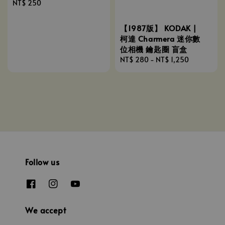
Regular
NT$ 250
price
【1987版】 KODAK |
柯達 Charmera 迷你數
位相機 鑰匙圈 盲盒
Regular
NT$ 280
-
NT$ 1,250
price
Follow us
We accept