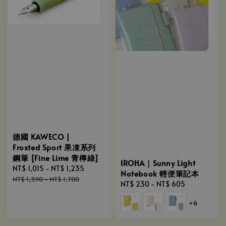
德國 KAWECO |
Frosted Sport 果凍系列
鋼筆 [Fine Lime 青檸綠]
IROHA｜Sunny Light
Sale
NT$ 1,015
-
NT$ 1,235
Regular
Notebook 輕便筆記本
price
price
NT$ 1,390
-
NT$ 1,700
Regular
NT$ 230
-
NT$ 605
price
+6