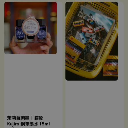
茉莉自調墨 | 霧鯨
Kujira 鋼筆墨水 15ml