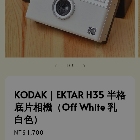
1
/
3
KODAK｜EKTAR H35 半格
底片相機（Off White 乳
白色）
Regular
NT$ 1,700