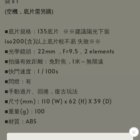
袋 x 1
(空機，底片需另購)
■底片規格：135底片 ※※建議陽光下裝
iso200(含)以上底片較不易 失敗※※
■光學鏡頭：22mm ，F=9.5，2 elements
■拍攝有效距離：免對焦，1米～無限遠
■快門速度：1 / 100s
■閃燈：有
■手動過片、回捲，復古玩法
■尺寸(mm)：110 (W) x 62 (H) X 39 (D)
■重量(g)：100
■材質：ABS