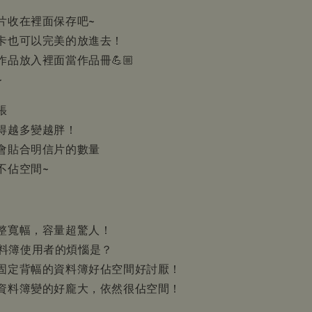
片收在裡面保存吧~
卡也可以完美的放進去！
品放入裡面當作品冊💪🏼
~
張
得越多變越胖！
會貼合明信片的數量
不佔空間~
整寬幅，容量超驚人！
K資料簿使用者的煩惱是？
固定背幅的資料簿好佔空間好討厭！
資料簿變的好龐大，依然很佔空間！