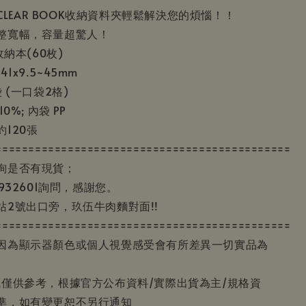
 CLEAR BOOK收納資料夾輕鬆解決您的煩惱！！
整寬幅，容量超驚人！
收納本(60枚)
141x9.5~45mm
 (一口袋2格)
0%; 內袋 PP
120張
=============================================
詢是否有現貨；
932601詢問，感謝您。
站2號出口旁，玖伍牛肉麵對面!!
=============================================
因為顯示器顏色或個人視覺感受會有所差異一切實品為
訊僅供參考，根據官方公布資料/實際出貨為主/規格資
準，如有變更恕不另行通知