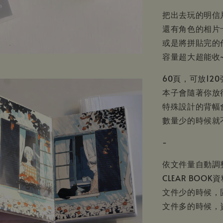
把出去玩的明信
還有角色的相片
或是將拼貼完的作
容量超大超能收
60頁，可放120
本子會隨著你放
特殊設計的背幅
數量少的時候就
-
依文件量自動調
CLEAR BOO
文件少的時候，
文件多的時候，