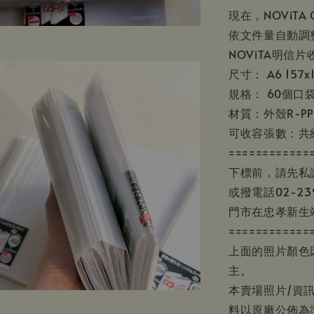
現在，NOViTA
依文件量自動調
NOViTA明信片
尺寸： A6 157x
規格： 60個口袋
材質：外殼R-PP1
可收容張數：共約
============
下標前，請先私
或撥電話02-23
門市在忠孝新生
============
上面的照片顏色
主。
本賣場照片/資
料以原廠公佈為