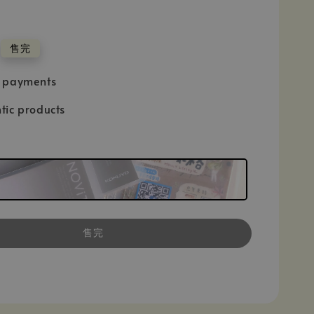
售完
e payments
tic products
售完