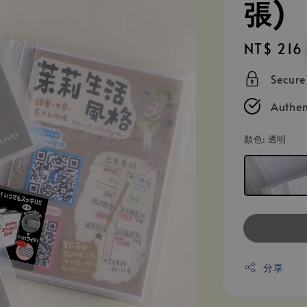
張)
Regular
NT$ 216
price
Secur
Authen
顏色
: 透明
分享