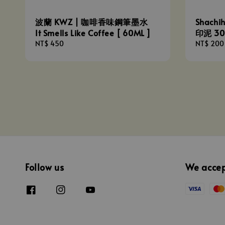
波蘭 KWZ | 咖啡香味鋼筆墨水
Shach
It Smells Like Coffee [ 60ML ]
印泥 3
Regular
NT$ 450
Regular
NT$ 200
price
price
Follow us
We acce