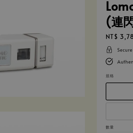
Lom
(連
Regular
NT$ 3,7
price
Secur
Authen
規格
數量