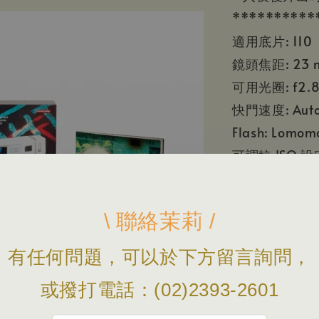
**********
適用底片: 110
鏡頭焦距: 23 
可用光圈: f2.8,
快門速度: Auto (
Flash: Lomoma
可調較 ISO 設定:
多重曝光: Yes
三腳架孔: No
\ 聯絡茉莉 /
快門線連接: N
電池類型: 1 x 
有任何問題，可以於下方留言詢問，
或撥打電話：(02)2393-2601
===========
◆ 下標前，