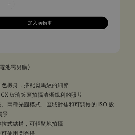
加入購物車
電池需另購)
的白色機身，搭配斑馬紋的細節
itar CX 玻璃鏡頭拍攝清晰銳利的照片
光、兩種光圈模式、區域對焦和可調較的 ISO 設
場景
的推拉式結構，可輕鬆地拍攝
時可使用閃光燈