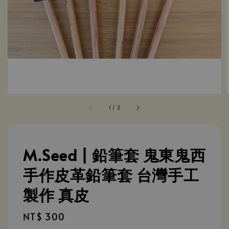
1
/
2
M.Seed | 鉛筆套 鬼東鬼西
手作皮革鉛筆套 台灣手工
製作 真皮
Regular
NT$ 300