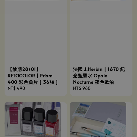
【效期28/01】
法國 J.Herbin | 1670 紀
RETOCOLOR | Prism
念瓶墨水 Opale
400 彩色負片 [ 36張 ]
Nocturne 夜色歐泊
Regular
NT$ 490
Regular
NT$ 960
price
price