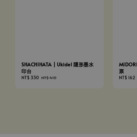
SHACHIHATA | Ukidel 隱形墨水
MIDOR
印台
票
Sale
NT$ 330
Regular
Sale
NT$ 162
NT$ 410
price
price
price