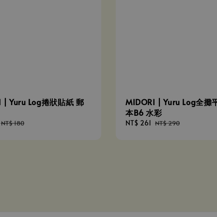
I | Yuru Log捲狀貼紙 郵
MIDORI | Yuru Log全
本B6 水彩
Regular
Sale
NT$ 261
Regular
NT$ 180
NT$ 290
price
price
price