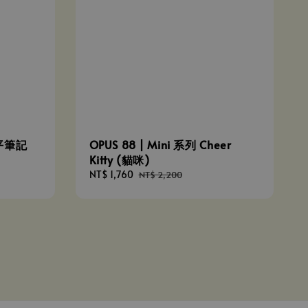
攤平筆記
OPUS 88 | Mini 系列 Cheer
Kitty (貓咪)
Sale
NT$ 1,760
Regular
NT$ 2,200
price
price