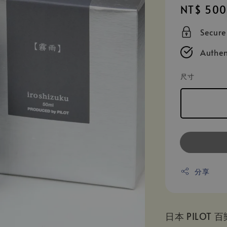
Regular
NT$ 500
price
Secur
Authen
尺寸
分享
日本 PILOT 百