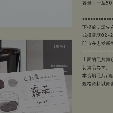
容量：一瓶50 
===========
下標前，請先
或撥電話02-2
門市在忠孝新生
===========
上面的照片顏
切實品為主。
本賣場照片/
規格資料以原