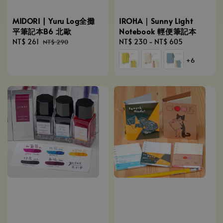
MIDORI | Yuru Log全攤
IROHA｜Sunny Light
平筆記本B6 北歐
Notebook 輕便筆記本
Sale
NT$ 261
Regular
Regular
NT$ 230
-
NT$ 605
NT$ 290
price
price
price
+6