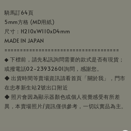
騎馬訂64頁
5mm方格 (MD用紙)
尺寸：H210xW110xD4mm
MADE IN JAPAN
=====================================
◆ 下標前，請先私訊詢問需要的款式是否有現貨；
或撥電話02-23932601詢問，感謝您。
◆ 出貨時間等賣場資訊請看首頁「關於我」，門市
在忠孝新生站2號出口附近
◆ 照片會因為顯示器顏色或個人視覺感受有所差
異，本賣場照片/資訊僅供參考，一切以實品為主。