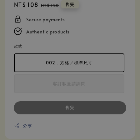
Sale
NT$ 108
Regular
售完
NT$ 120
price
price
Secure payments
Authentic products
款式
002．方格／標準尺寸
客訂數量請詢問
售完
分享