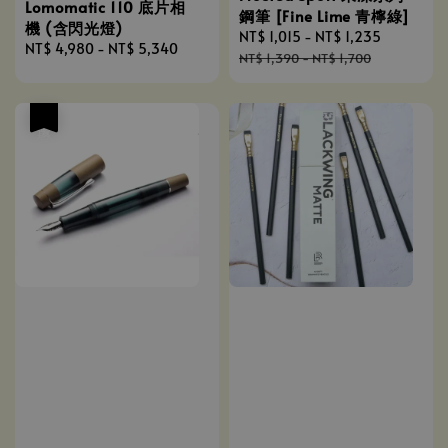
Lomomatic 110 底片相
鋼筆 [Fine Lime 青檸綠]
機 (含閃光燈)
Sale
NT$ 1,015
-
NT$ 1,235
Regular
Regular
NT$ 4,980
-
NT$ 5,340
price
price
NT$ 1,390
-
NT$ 1,700
price
優惠