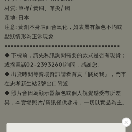
材質: 筆桿/ 黃銅、筆尖/ 鋼
產地: 日本
注意: 黃銅本身表面會氧化，如表層有顏色不均或
點狀情形為正常現象
=====================================
◆ 下標前，請先私訊詢問需要的款式是否有現貨；
或撥電話02-23932601詢問，感謝您。
◆ 出貨時間等賣場資訊請看首頁「關於我」，門市
在忠孝新生站2號出口附近
◆ 照片會因為顯示器顏色或個人視覺感受有所差
異，本賣場照片/資訊僅供參考，一切以實品為主。