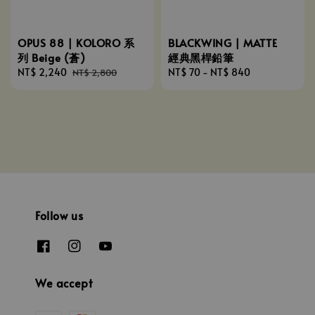
OPUS 88 | KOLORO 系
BLACKWING | MATTE
列 Beige (蒼)
經典黑桿鉛筆
Sale
NT$ 2,240
Regular
Regular
NT$ 70
-
NT$ 840
NT$ 2,800
price
price
price
Follow us
We accept