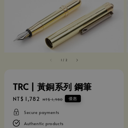
1
/
2
TRC | 黃銅系列 鋼筆
Sale
NT$ 1,782
Regular
優惠
NT$ 1,980
price
price
Secure payments
Authentic products