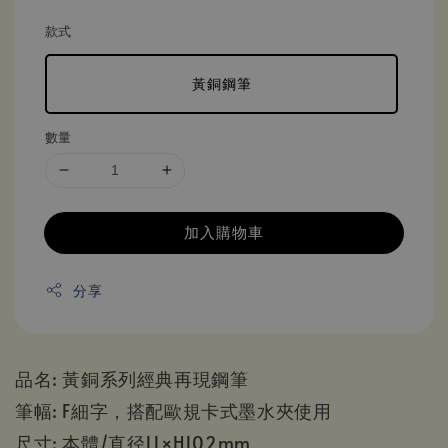
款式
黃銅鋼筆
數量
加入購物車
分享
品名: 黃銅系列經典再現鋼筆
筆幅: F細字，搭配歐規卡式墨水夾使用
尺寸: 本體/直径11×H102mm