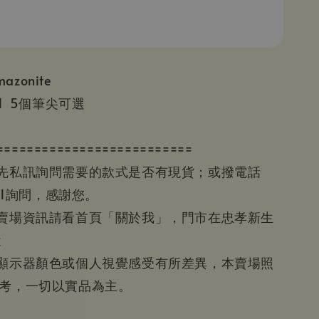
mazonite
 1.1 5個筆尖可選
==========================
請先私訊詢問需要的款式是否有現貨；或撥電話
601詢問，感謝您。
等賣場資訊請看首頁「關於我」，門市在忠孝新生
近
為顯示器顏色或個人視覺感受有所差異，本賣場照
參考，一切以實品為主。