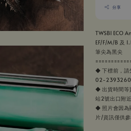
分享
TWSBI ECO A
EF/F/M/B 及
筆尖為黑尖
===========
◆ 下標前，
02-23932
◆ 出貨時間
站2號出口附
◆ 照片會因
片/資訊僅供