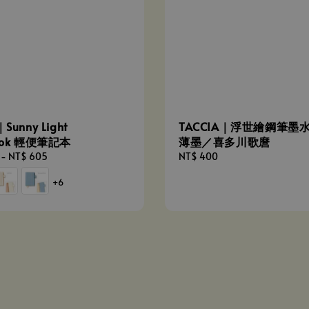
Sunny Light
TACCIA｜浮世繪鋼筆墨水
ook 輕便筆記本
薄墨／喜多川歌麿
-
NT$ 605
Regular
NT$ 400
price
+6