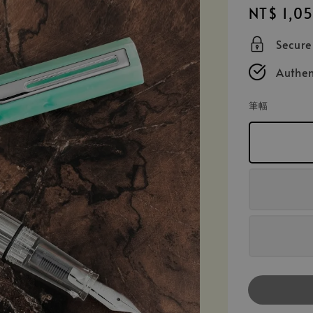
Regular
NT$ 1,0
price
Secur
Authen
筆幅