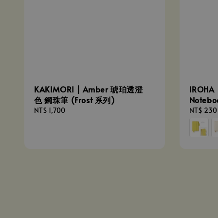
KAKIMORI | Amber 琥珀透澄
IROHA｜
色 鋼珠筆 (Frost 系列)
Noteb
Regular
NT$ 1,700
Regular
NT$ 230
price
price