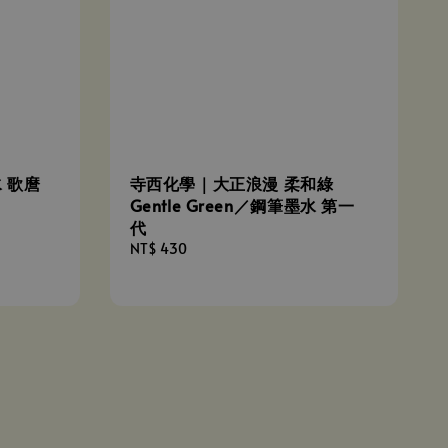
 歌麿
寺西化學｜大正浪漫 柔和綠
Gentle Green／鋼筆墨水 第一
代
Regular
NT$ 430
price